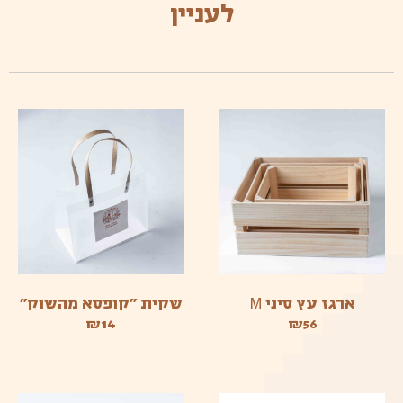
לעניין
ארגז עץ סיני M
שקית ״קופסא מהשוק״
₪
14
₪
56